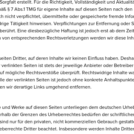
orgfalt erstellt. Für die Richtigkeit, Vollständigkeit und Aktual
äß § 7 Abs.1 TMG für eigene Inhalte auf diesen Seiten nach den
och nicht verpflichtet, übermittelte oder gespeicherte fremde I
drige Tätigkeit hinweisen. Verpflichtungen zur Entfernung oder
erührt. Eine diesbezügliche Haftung ist jedoch erst ab dem Zei
n von entsprechenden Rechtsverletzungen werden wir diese Inh
iten Dritter, auf deren Inhalte wir keinen Einfluss haben. Desha
erlinkten Seiten ist stets der jeweilige Anbieter oder Betreiber 
uf mögliche Rechtsverstöße überprüft. Rechtswidrige Inhalte wa
lle der verlinkten Seiten ist jedoch ohne konkrete Anhaltspunkt
n wir derartige Links umgehend entfernen.
lte und Werke auf diesen Seiten unterliegen dem deutschen Urheb
rhalb der Grenzen des Urheberrechtes bedürfen der schriftlich
sind nur für den privaten, nicht kommerziellen Gebrauch gestattet
eberrechte Dritter beachtet. Insbesondere werden Inhalte Dritter